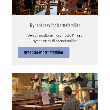
Nyhedsbrev for børnefamilier
Jeg vil modtage Husumvold Kirkes
nyhedsbrev til børnefamilier
Nyhedsbrev børnefamilier