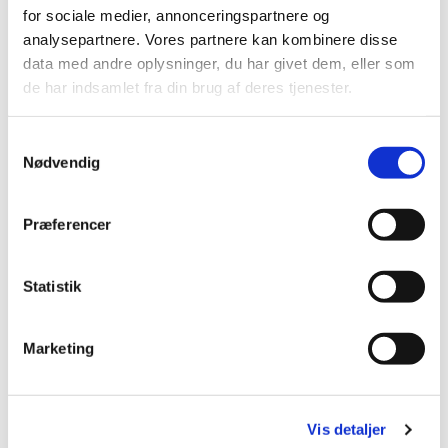
for sociale medier, annonceringspartnere og
analysepartnere. Vores partnere kan kombinere disse
data med andre oplysninger, du har givet dem, eller som
de har indsamlet fra din brug af deres tjenester.
Eksistentielle samtaler
S
Bordsamtaler om eksistens, tro og
Nødvendig
a
kristendom.
m
t
Præferencer
y
Læs mere her
k
k
Statistik
e
v
Marketing
a
l
g
Vis detaljer