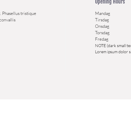
Opening Hours
. Phasellus tristique
Mandag
convallis
Tirsdag
Onsdag
Torsdag
Fredag
NOTE (dark small tex
Lorem ipsum dolor si
Light Preamble - Seasonal announcement or note