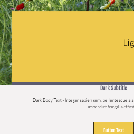
Li
Dark Subtitle
Dark Body Text - Integer sapien sem, pellentesque a a
imperdiet fringilla effici
Button Text