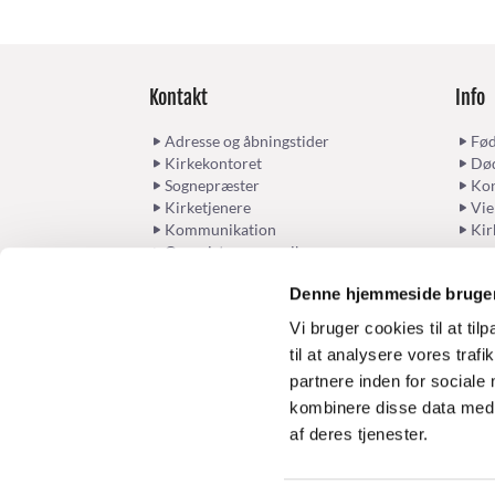
Kontakt
Info
Adresse og åbningstider
Fød
Kirkekontoret
Død
Sognepræster
Kon
Kirketjenere
Vie
Kommunikation
Kir
Organister og musikere
Husumvold sogns menighedsråd
Denne hjemmeside bruger
Vi bruger cookies til at til
til at analysere vores tra
partnere inden for sociale
kombinere disse data med a
af deres tjenester.