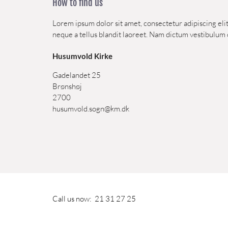
How to find us
Lorem ipsum dolor sit amet, consectetur adipiscing elit
neque a tellus blandit laoreet. Nam dictum vestibulum 
Husumvold Kirke
Gadelandet 25
Brønshøj
2700
husumvold.sogn@km.dk
Call us now:
21 31 27 25