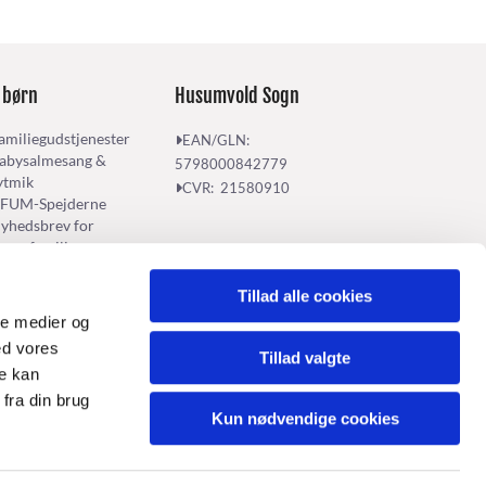
 børn
Husumvold Sogn
amiliegudstjenester
EAN/GLN:

abysalmesang &
5798000842779
ytmik
CVR: 21580910

FUM-Spejderne
yhedsbrev for
ørnefamilier
Tillad alle cookies
ale medier og
ed vores
Tillad valgte
re kan
fra din brug
Kun nødvendige cookies