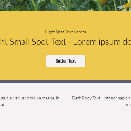
Light Spot Text Lorem
ght Small Spot Text - Lorem ipsum do
Button Text
ugue a, varius vehicula magna. In
Dark Body Text - Integer sapien 
tur.
imp