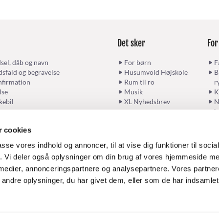
Det sker
For
sel, dåb og navn
For børn
F
sfald og begravelse
Husumvold Højskole
B
firmation
Rum til ro
r
lse
Musik
K
kebil
XL Nyhedsbrev
N
b
 cookies
passe vores indhold og annoncer, til at vise dig funktioner til soci
Kontakt kirken
Følg kirken
fik. Vi deler også oplysninger om din brug af vores hjemmeside m
 medier, annonceringspartnere og analysepartnere. Vores partne
ndre oplysninger, du har givet dem, eller som de har indsamlet 
Privatlivspolitik
Log på ChurchDesk