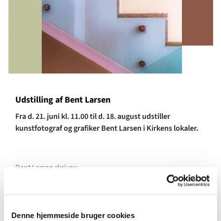
Udstilling af Bent Larsen
Fra d. 21. juni kl. 11.00 til d. 18. august udstiller
kunstfotograf og grafiker Bent Larsen i Kirkens lokaler.
Bent Larsen skriver:
I denne udstilling viser jeg mit fotokunstprojekt med en
række værker, hvor jeg skaber samhørighed af det
fotografiske billede, – med firkantede rene farveflader. På
Denne hjemmeside bruger cookies