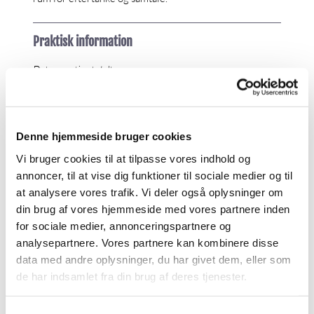
Praktisk information
Det er gratis at deltage.
Forløbet består af fire workshops samt en afsluttende
gudstjeneste med oplæsning.
Denne hjemmeside bruger cookies
Ved tilmelding forpligter du dig til at deltage i hele
forløbet.
Vi bruger cookies til at tilpasse vores indhold og
annoncer, til at vise dig funktioner til sociale medier og til
Vi mødes
at analysere vores trafik. Vi deler også oplysninger om
din brug af vores hjemmeside med vores partnere inden
2. september kl. 19.00-21.30
for sociale medier, annonceringspartnere og
9. september kl. 19.00-21.30
analysepartnere. Vores partnere kan kombinere disse
23. september kl. 19.00-21.30
30. september kl. 19.00-21.30
data med andre oplysninger, du har givet dem, eller som
7. oktober kl. 19.00-20.30 (Gudstjeneste med
de har indsamlet fra din brug af deres tjenester.
oplæsning)