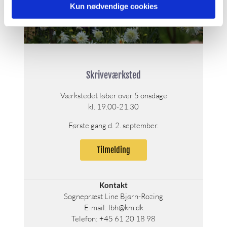
Kun nødvendige cookies
Skriveværksted
Værkstedet løber over 5 onsdage
kl. 19.00-21.30
Første gang d. 2. september.
Tilmelding
Kontakt
Sognepræst Line Bjørn-Rozing
E-mail: lbh@km.dk
Telefon: +45 61 20 18 98