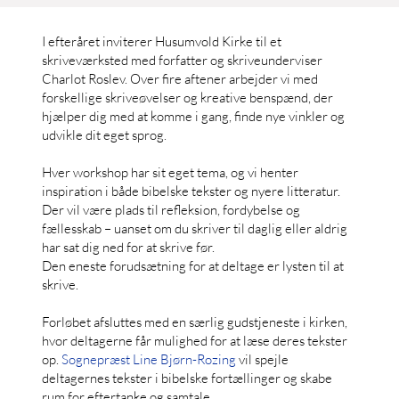
I efteråret inviterer Husumvold Kirke til et
skriveværksted med forfatter og skriveunderviser
Charlot Roslev. Over fire aftener arbejder vi med
forskellige skriveøvelser og kreative benspænd, der
hjælper dig med at komme i gang, finde nye vinkler og
udvikle dit eget sprog.
Hver workshop har sit eget tema, og vi henter
inspiration i både bibelske tekster og nyere litteratur.
Der vil være plads til refleksion, fordybelse og
fællesskab – uanset om du skriver til daglig eller aldrig
har sat dig ned for at skrive før.
Den eneste forudsætning for at deltage er lysten til at
skrive.
Forløbet afsluttes med en særlig gudstjeneste i kirken,
hvor deltagerne får mulighed for at læse deres tekster
op.
Sognepræst Line Bjørn-Rozing
vil spejle
deltagernes tekster i bibelske fortællinger og skabe
rum for eftertanke og samtale.