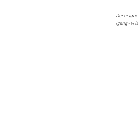
Der er løbe
igang - vi l