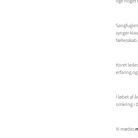
lige noget f
Sangfuglene
synger klas
fællesskab.
Koret lede
erfaring o
I løbet af 
omkring i 
Vi mødes
m