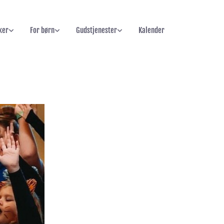
ker
For børn
Gudstjenester
Kalender