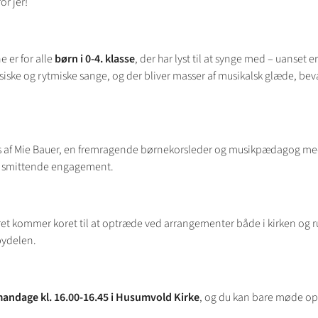
or jer!
 er for alle
børn i 0-4. klasse
, der har lyst til at synge med – uanset er
siske og rytmiske sange, og der bliver masser af musikalsk glæde, be
s af Mie Bauer, en fremragende børnekorsleder og musikpædagog me
g smittende engagement.
året kommer koret til at optræde ved arrangementer både i kirken og 
bydelen.
andage kl. 16.00-16.45 i Husumvold Kirke
, og du kan bare møde op