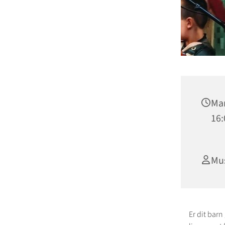
Man
16:
Mu
Er dit bar