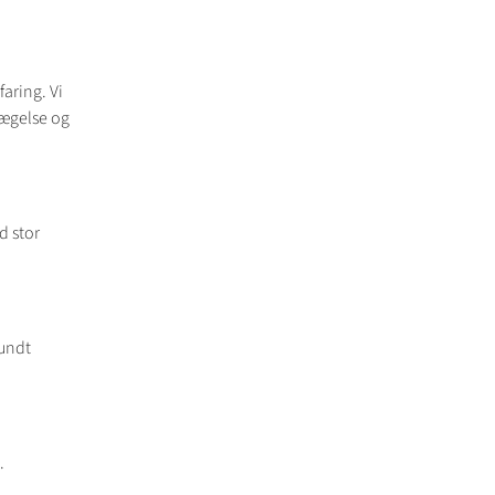
faring. Vi
vægelse og
d stor
rundt
.