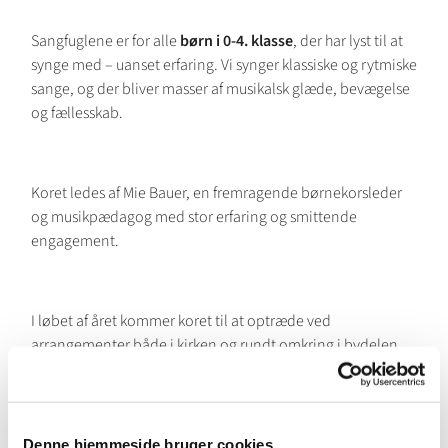
Sangfuglene er for alle
børn i 0-4. klasse
, der har lyst til at
synge med – uanset erfaring. Vi synger klassiske og rytmiske
sange, og der bliver masser af musikalsk glæde, bevægelse
og fællesskab.
Koret ledes af Mie Bauer, en fremragende børnekorsleder
og musikpædagog med stor erfaring og smittende
engagement.
I løbet af året kommer koret til at optræde ved
arrangementer både i kirken og rundt omkring i bydelen.
Vi mødes
mandage kl. 16.00-16.45 i Husumvold Kirke
, og
Denne hjemmeside bruger cookies