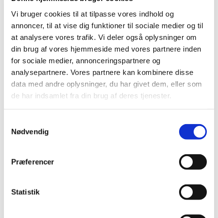
du kan bare møde op.
Vi bruger cookies til at tilpasse vores indhold og
annoncer, til at vise dig funktioner til sociale medier og til
at analysere vores trafik. Vi deler også oplysninger om
Der er løbende optag i koret, så du kan godt tilmelde dit
din brug af vores hjemmeside med vores partnere inden
barn selvom sæsonen er gået igang - vi laver plads til dig i
for sociale medier, annonceringspartnere og
koret.
analysepartnere. Vores partnere kan kombinere disse
data med andre oplysninger, du har givet dem, eller som
de har indsamlet fra din brug af deres tjenester.
S
Nødvendig
a
m
t
Præferencer
y
k
k
Statistik
e
v