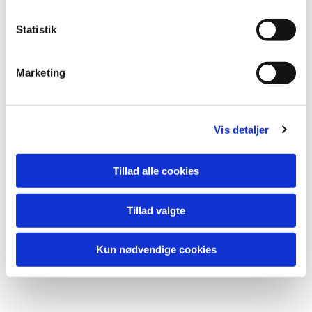
k
k
Statistik
e
v
Marketing
a
Du vil måske også kunne lide...
l
g
Vis detaljer
Tillad alle cookies
Tillad valgte
Kun nødvendige cookies