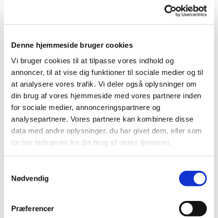
Denne hjemmeside bruger cookies
Vi bruger cookies til at tilpasse vores indhold og
annoncer, til at vise dig funktioner til sociale medier og til
at analysere vores trafik. Vi deler også oplysninger om
din brug af vores hjemmeside med vores partnere inden
Det er tid til at søge julehjælp
for sociale medier, annonceringspartnere og
Menighedsplejens julehjælp
analysepartnere. Vores partnere kan kombinere disse
data med andre oplysninger, du har givet dem, eller som
Igen i år er der mulighed for lidt julehjælp til enlige
de har indsamlet fra din brug af deres tjenester.
forsørgere med små børn, hvor behovet er størst.
Ansøgning om julehjælp bedes rettet skriftligt til præsterne,
og
ansøgningsfristen er mandag d. 8. december.
S
Nødvendig
a
Julehjælpen kan afhentes på kirkens kontor fra fredag d.
m
12. december i kontorets åbningstid mandag- fredag kl.
t
Præferencer
9.30-13.00.
y