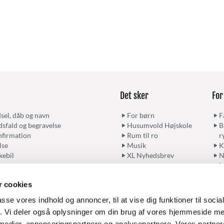
Det sker
For
sel, dåb og navn
For børn
F
sfald og begravelse
Husumvold Højskole
B
firmation
Rum til ro
r
lse
Musik
K
kebil
XL Nyhedsbrev
N
b
 cookies
passe vores indhold og annoncer, til at vise dig funktioner til soci
Kontakt kirken
Følg kirken
fik. Vi deler også oplysninger om din brug af vores hjemmeside m
 medier, annonceringspartnere og analysepartnere. Vores partne