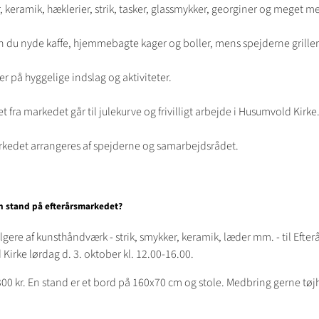
, keramik, hæklerier, strik, tasker, glassmykker, georginer og meget me
an du nyde kaffe, hjemmebagte kager og boller, mens spejderne grille
 på hyggelige indslag og aktiviteter.
 fra markedet går til julekurve og frivilligt arbejde i Husumvold Kirke
rkedet arrangeres af spejderne og samarbejdsrådet.
en stand på efterårsmarkedet?
lgere af kunsthåndværk - strik, smykker, keramik, læder mm. - til Efter
irke lørdag d. 3. oktober kl. 12.00-16.00.
00 kr. En stand er et bord på 160x70 cm og stole. Medbring gerne tøjh