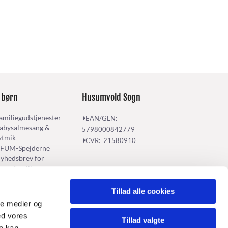
 børn
Husumvold Sogn
amiliegudstjenester
EAN/GLN:

abysalmesang &
5798000842779
ytmik
CVR: 21580910

FUM-Spejderne
yhedsbrev for
ørnefamilier
Tillad alle cookies
ale medier og
ed vores
Tillad valgte
re kan