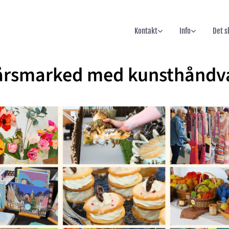
Kontakt
Info
Det s
rårsmarked med kunsthånd