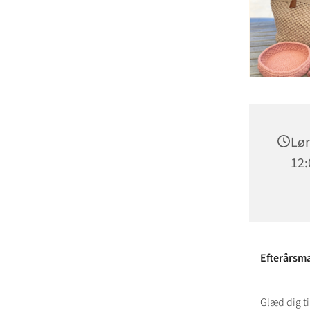
Lør
12:
Efterårsm
Glæd dig ti