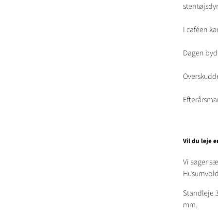
stentøjsdyr
I caféen k
Dagen byder
Overskuddet
Efterårsma
Vil du leje 
Vi søger sæ
Husumvold K
Standleje 3
mm.