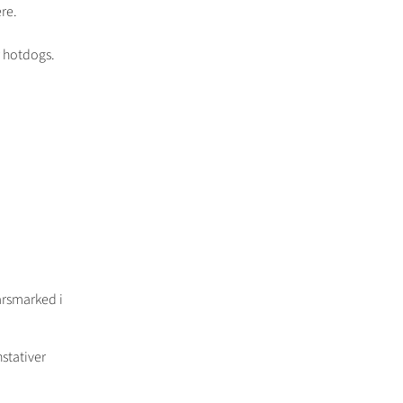
re.
r hotdogs.
.
årsmarked i
stativer