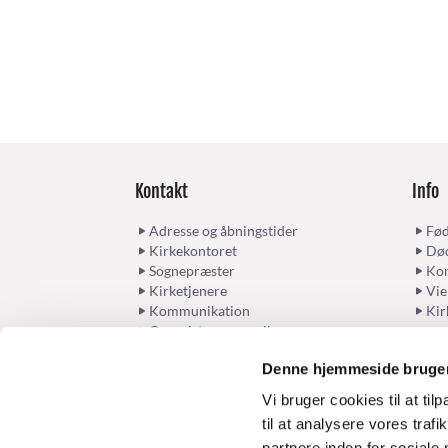
Kontakt
Info
Adresse og åbningstider
Fød
Kirkekontoret
Død
Sognepræster
Kon
Kirketjenere
Vie
Kommunikation
Kir
Organister og musikere
Husumvold sogns menighedsråd
Denne hjemmeside bruger
Vi bruger cookies til at til
til at analysere vores tra
partnere inden for sociale