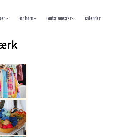
ker
For børn
Gudstjenester
Kalender
værk