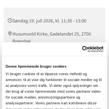
Søndag 19. juli 2026, kl. 11:30 - 13:00
Husumvold Kirke, Gadelandet 25, 2700
Brønshøj
Sognepræst Bertram Eiriksson
Denne hjemmeside bruger cookies
Vi bruger cookies til at tilpasse vores indhold og
annoncer, til at vise dig funktioner til sociale medier og til
Til
eksistentielle
samtaler tager vi os tid til at dykke ned i
at analysere vores trafik. Vi deler også oplysninger om
tilværelsens store spørgsmål. Vi begynder hver gang med
din brug af vores hjemmeside med vores partnere inden
en kort refleksion over dagens emne, hvorefter alle kan
for sociale medier, annonceringspartnere og
bidrage til samtalen. Der er ikke rigtige eller forkerte
analysepartnere. Vores partnere kan kombinere disse
meninger og alle har mulighed for at tage del i samtalen. Vi
data med andre oplysninger, du har givet dem, eller som