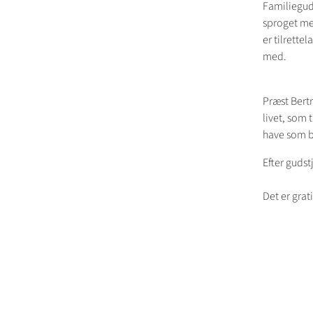
Familieguds
sproget mer
er tilrette
med.
Præst Bertr
livet, som
have som b
Efter guds
Det er grat