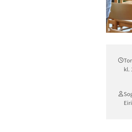
Tor
kl.
So
Eir