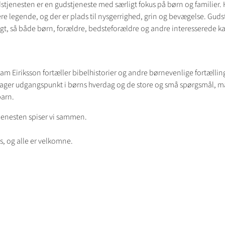
tjenesten er en gudstjeneste med særligt fokus på børn og familier. 
e legende, og der er plads til nysgerrighed, grin og bevægelse. Gud
lagt, så både børn, forældre, bedsteforældre og andre interesserede k
am Eiriksson fortæller bibelhistorier og andre børnevenlige fortælli
 tager udgangspunkt i børns hverdag og de store og små spørgsmål, 
arn.
tjenesten spiser vi sammen.
is, og alle er velkomne.