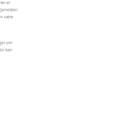
Her er
stjenesten
an være
nger om
man kan