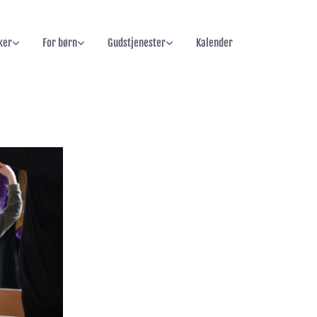
ker
For børn
Gudstjenester
Kalender