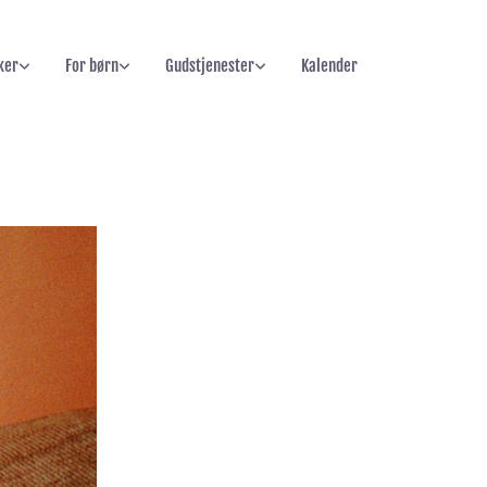
ker
For børn
Gudstjenester
Kalender