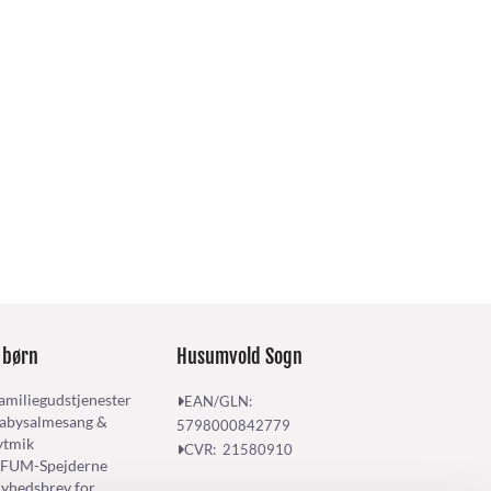
 børn
Husumvold Sogn
amiliegudstjenester
EAN/GLN:

abysalmesang &
5798000842779
ytmik
CVR: 21580910

FUM-Spejderne
yhedsbrev for