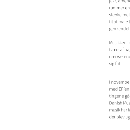
jazz, amer
rummer en 
stærke melo
til at male
genkendelig
Musikken in
tværs af b
nærværende
sig frit.
I november
med EP’en ‘
tingene gå
Danish Mus
musik har 
der blev ug