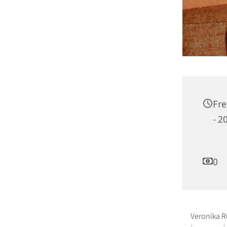
Fre
- 2
0
Veronika R