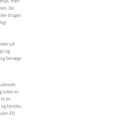
setup, men
nen. De
eder bruges
ligt
esker på
ge og
e og bevæge
buterede
g siden er
til en
, og hendes
nden EP,