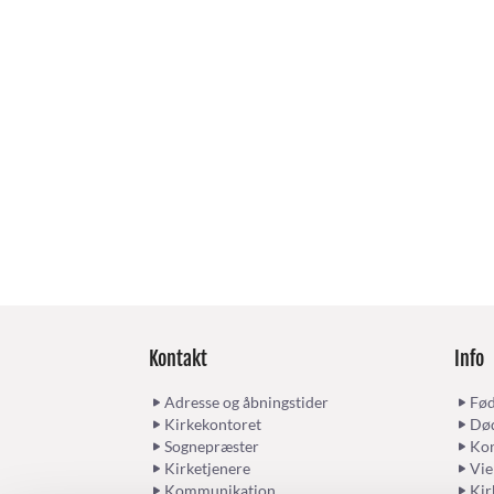
Kontakt
Info
Adresse og åbningstider
Fød
Kirkekontoret
Død
Sognepræster
Kon
Kirketjenere
Vie
Kommunikation
Kir