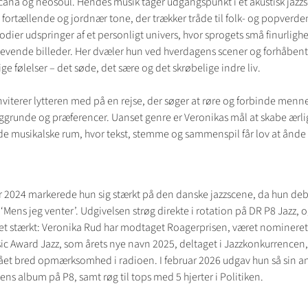
icana og neosoul. Hendes musik tager udgangspunkt i et akustisk jazz
fortællende og jordnær tone, der trækker tråde til folk- og popverde
dier udspringer af et personligt univers, hvor sprogets små finurligh
 levende billeder. Her dvæler hun ved hverdagens scener og forhåbent
e følelser – det søde, det sære og det skrøbelige indre liv.
viterer lytteren med på en rejse, der søger at røre og forbinde menn
aggrunde og præferencer. Uanset genre er Veronikas mål at skabe ærli
 musikalske rum, hvor tekst, stemme og sammenspil får lov at ånd
 2024 markerede hun sig stærkt på den danske jazzscene, da hun de
Mens jeg venter’. Udgivelsen strøg direkte i rotation på DR P8 Jazz, o
et stærkt: Veronika Rud har modtaget Roagerprisen, været nomineret 
ic Award Jazz, som årets nye navn 2025, deltaget i Jazzkonkurrencen
fået bred opmærksomhed i radioen. I februar 2026 udgav hun så sin a
ens album på P8, samt røg til tops med 5 hjerter i Politiken.