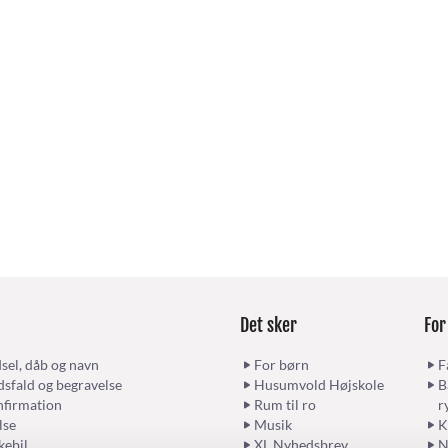
Det sker
For
sel, dåb og navn
For børn
F
sfald og begravelse
Husumvold Højskole
B
firmation
Rum til ro
r
lse
Musik
K
kebil
XL Nyhedsbrev
N