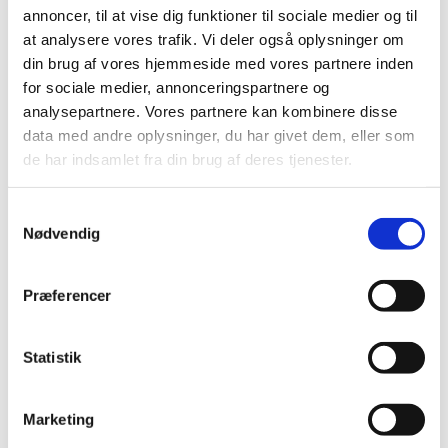
annoncer, til at vise dig funktioner til sociale medier og til
Læs mere om KÅNDST her.
at analysere vores trafik. Vi deler også oplysninger om
din brug af vores hjemmeside med vores partnere inden
for sociale medier, annonceringspartnere og
analysepartnere. Vores partnere kan kombinere disse
data med andre oplysninger, du har givet dem, eller som
de har indsamlet fra din brug af deres tjenester.
S
Nødvendig
a
m
t
Præferencer
y
k
k
Statistik
e
v
Marketing
a