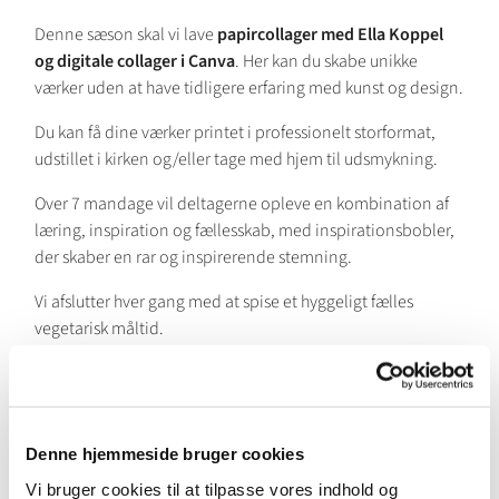
Denne sæson skal vi lave
papircollager med Ella Koppel
og digitale collager i Canva
. Her kan du skabe unikke
værker uden at have tidligere erfaring med kunst og design.
Du kan få dine værker printet i professionelt storformat,
udstillet i kirken og/eller tage med hjem til udsmykning.
Over 7 mandage vil deltagerne opleve en kombination af
læring, inspiration og fællesskab, med inspirationsbobler,
der skaber en rar og inspirerende stemning.
Vi afslutter hver gang med at spise et hyggeligt fælles
vegetarisk måltid.
KÅNDST er et åndskreativt rum for alle i aldersgruppen
uanset baggrund, og lægger vægt på diversitet, kreativ
frihed og personlig udvikling.
Denne hjemmeside bruger cookies
Vi mødes 7 mandage kl. 17.00-19.30 i september/oktober i
Vi bruger cookies til at tilpasse vores indhold og
Husumvold Kirke.