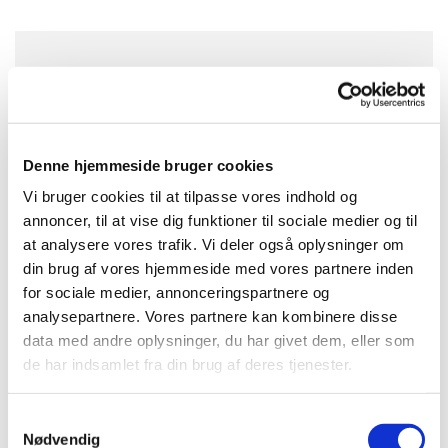
Søndag 8. november 2026, kl. 16:00
Husumvold Kirke, Gadelandet 25, 2700
Brønshøj
Denne hjemmeside bruger cookies
Vi bruger cookies til at tilpasse vores indhold og
annoncer, til at vise dig funktioner til sociale medier og til
at analysere vores trafik. Vi deler også oplysninger om
din brug af vores hjemmeside med vores partnere inden
Mre info kommer snarest...
for sociale medier, annonceringspartnere og
analysepartnere. Vores partnere kan kombinere disse
data med andre oplysninger, du har givet dem, eller som
de har indsamlet fra din brug af deres tjenester.
S
Nødvendig
a